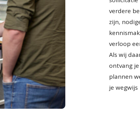
sollicitat
verdere be
zijn, nodig
kennismaki
verloop een
Als wij daa
ontvang je
plannen we
je wegwijs
×
SHARE