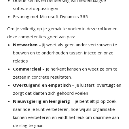
Goede kennis en beheersing van hedendaagse
softwaretoepassingen
Ervaring met Microsoft Dynamics 365
×
SHARE
Om je volledig op je gemak te voelen in deze rol komen
deze competenties goed van pas:
Facebook
Netwerken
– Jij weet als geen ander vertrouwen te
bouwen en te onderhouden tussen Inteco en onze
Twitter
relaties
Commercieel
– Je herkent kansen en weet ze om te
zetten in concrete resultaten.
LinkedIn
Overtuigend en empatisch
– Je luistert, overtuigt en
zorgt dat klanten zich gehoord voelen
Nieuwsgierig en leergierig
– je bent altijd op zoek
naar hoe je kunt verbeteren, hoe wij als organisatie
kunnen verbeteren en vindt het leuk om daarmee aan
de slag te gaan